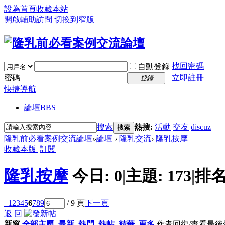
設為首頁
收藏本站
開啟輔助訪問
切換到窄版
找回密碼
自動登錄
密碼
立即註冊
登錄
快捷導航
論壇
BBS
搜索
熱搜:
活動
交友
discuz
搜索
隆乳前必看案例交流論壇
»
論壇
›
隆乳交流
›
隆乳按摩
收藏本版
|
訂閱
隆乳按摩
今日:
0
|
主題:
173
|
排名
1
2
3
4
5
6
7
8
9
/ 9 頁
下一頁
返 回
新窗
全部主題
最新
熱門
熱帖
精華
更多
作者
回復/查看
最後