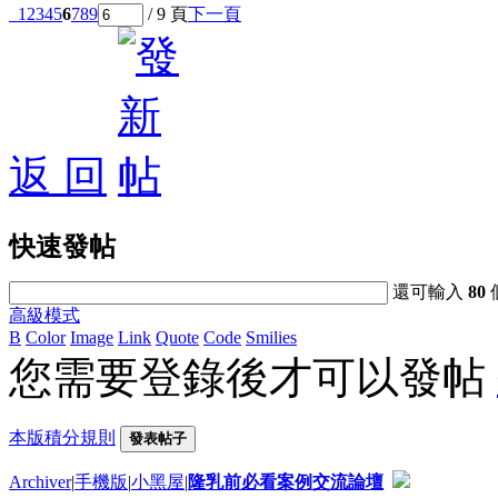
1
2
3
4
5
6
7
8
9
/ 9 頁
下一頁
返 回
快速發帖
還可輸入
80
高級模式
B
Color
Image
Link
Quote
Code
Smilies
您需要登錄後才可以發帖
本版積分規則
發表帖子
Archiver
|
手機版
|
小黑屋
|
隆乳前必看案例交流論壇