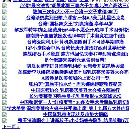
台湾“最贪法官”胡景彬拥三妻六子女 妻儿资产高达三
隆胸三次仍大小不一台湾一女子求偿300万
台湾珍奶卖到巴黎卢浮宫,一杯6.5美元比星巴克贵
台湾“国标舞女王”刘真病逝 享年44岁
解放军特等功臣,隐藏身份64年不愿公开,晚年手术因价格
越南男子腹痛就医发现18年前手术剪竟在腹中(图)
台湾医院利用计算机断层微创手术可除早期肺癌
1岁小孩也会中风 台湾长庚开脑治好她创世界纪录
连战结石手术痊愈 连方瑀回忆夫妻47年甜蜜点滴(图)
是什麼讓宋美齡永遠告別台灣?
胡瓜女婿李进良陷隆乳纠纷 女患者开庭跪地哭晕
圣嘉新李朕维密脂肪隆胸成第七届乳房整形美容大会亮
A股涉足医美领域的上市公司一览
张柏芝“真胸不怕水炸” 周秀娜婉拒惹整容疑云
中国医师协会 乳房整形美容大会将在穗举行
长沙美莱美国强生曼托乳房整形技术高峰论坛
中国整形第一人“红粉宝宝” 30多次手术后面临乳房切
学术美莱|深圳美莱徐占锋主任受邀出席“第十九届八大处内
中国隆乳患者现状及趋势大揭晓
费玉清演唱会上讲新段子:小英妈妈去隆乳 结局笑翻5万
下一頁 »