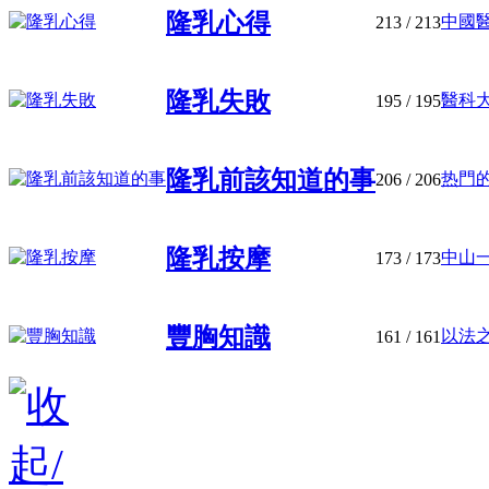
隆乳心得
中國醫
213
/ 213
隆乳失敗
醫科大
195
/ 195
隆乳前該知道的事
热門
206
/ 206
隆乳按摩
中山一
173
/ 173
豐胸知識
以法之
161
/ 161