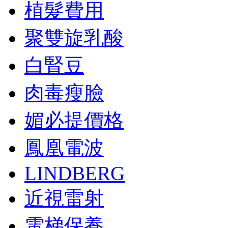
植髮費用
聚雙旋乳酸
白腎豆
肉毒瘦臉
媚必提價格
鳳凰電波
LINDBERG
近視雷射
電梯保養