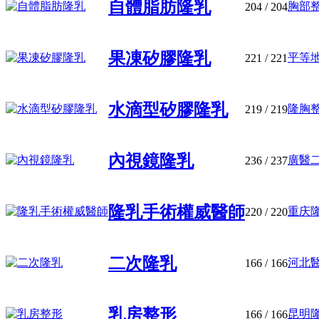
自體脂肪隆乳
胸部整
204
/ 204
果凍矽膠隆乳
平等地
221
/ 221
水滴型矽膠隆乳
隆胸整
219
/ 219
內視鏡隆乳
廣醫二
236
/ 237
隆乳手術權威醫師
重庆隆
220
/ 220
二次隆乳
河北醫
166
/ 166
乳房整形
昆明隆
166
/ 166