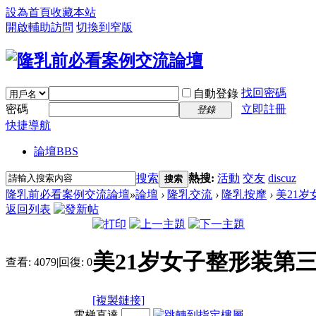
設為首頁
收藏本站
開啟輔助訪問
切換到窄版
找回密碼
自動登錄
密碼
立即註冊
登錄
快捷導航
論壇
BBS
搜索
熱搜:
活動
交友
discuz
搜索
隆乳前必看案例交流論壇
»
論壇
›
隆乳交流
›
隆乳按摩
›
美21岁
返回列表
美21岁女子整形装第
查看:
4079
|
回復:
0
[複製鏈接]
電梯直達