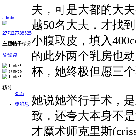
夫，可是大都的大夫
admin
越50名大夫，才找
2771
2773
8525
小腹取皮，填入400
主題
帖子
積分
的此外两个乳房也动
管理員
杯，她终极但愿三个
積分
8525
她说她举行手术，是
發消息
致，还夸大本身不是
才魔术师克里斯(cris