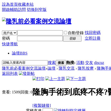
設為首頁
收藏本站
開啟輔助訪問
切換到窄版
找回密碼
自動登錄
密碼
立即註冊
登錄
快捷導航
論壇
BBS
搜索
熱搜:
活動
交友
discuz
搜索
隆乳前必看案例交流論壇
»
論壇
›
隆乳交流
›
隆乳按摩
›
隆胸手術
返回列表
隆胸手術到底疼不疼?
查看:
1509
|
回復:
0
[複製鏈接]
電梯直達