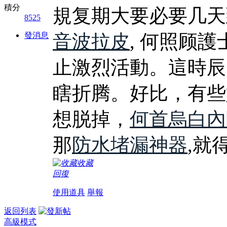
積分
規复期大要必要几天
8525
發消息
音波拉皮
, 何照顾
止激烈活動。這時辰
瞎折腾。好比，有些
想脱掉，
何首烏白內
那
防水堵漏神器
,就
收藏
回復
使用道具
舉報
返回列表
高級模式