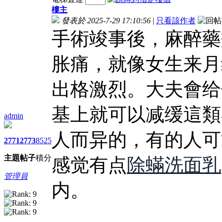
樓主
發表於 2025-7-29 17:10:56
|
只看該作者
手術竣事後，麻醉藥
胀痛，就像女生来月
出格激烈。大夫會给
基上就可以减缓這類
admin
人而异的，有的人可
2771
2773
8525
主題
帖子
積分
感觉有点
除蟎洗面乳
管理員
内。