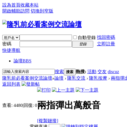
設為首頁
收藏本站
開啟輔助訪問
切換到窄版
找回密碼
自動登錄
密碼
立即註冊
登錄
快捷導航
論壇
BBS
搜索
熱搜:
活動
交友
discuz
搜索
隆乳前必看案例交流論壇
»
論壇
›
隆乳交流
›
隆乳按摩
›
兩指彈
返回列表
兩指彈出萬般音
查看:
4480
|
回復:
0
[複製鏈接]
電梯直達