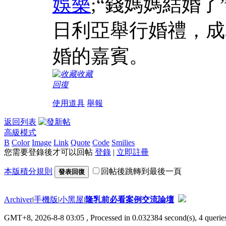
娛樂
;“錢媽媽結婚了”
日利亞舉行婚禮，成
婚的嘉賓。
收藏
回復
使用道具
舉報
返回列表
高級模式
B
Color
Image
Link
Quote
Code
Smilies
您需要登錄後才可以回帖
登錄
|
立即註冊
本版積分規則
回帖後跳轉到最後一頁
發表回復
Archiver
|
手機版
|
小黑屋
|
隆乳前必看案例交流論壇
GMT+8, 2026-8-8 03:05
, Processed in 0.032384 second(s), 4 queries