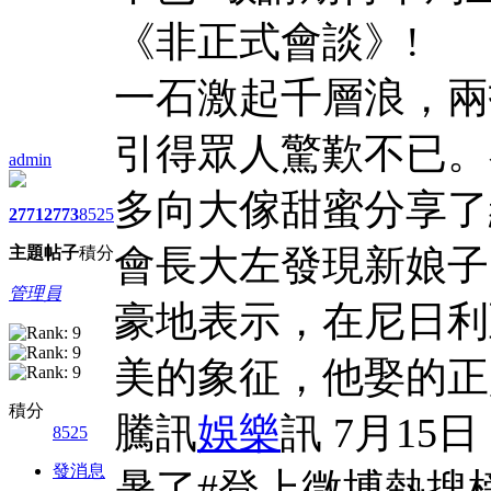
《非正式會談》!
一石激起千層浪，兩
引得眾人驚歎不已。
admin
多向大傢甜蜜分享了
2771
2773
8525
會長大左發現新娘子
主題
帖子
積分
管理員
豪地表示，在尼日利
美的象征，他娶的正
積分
騰訊
娛樂
訊 7月1
8525
發消息
暑了#登上微博熱搜