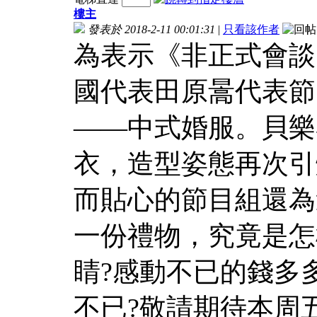
樓主
發表於 2018-2-11 00:01:31
|
只看該作者
為表示《非正式會談
國代表田原暠代表節
——中式婚服。貝樂
衣，造型姿態再次引
而貼心的節目組還為
一份禮物，究竟是怎
睛?感動不已的錢多
不已?敬請期待本周五(